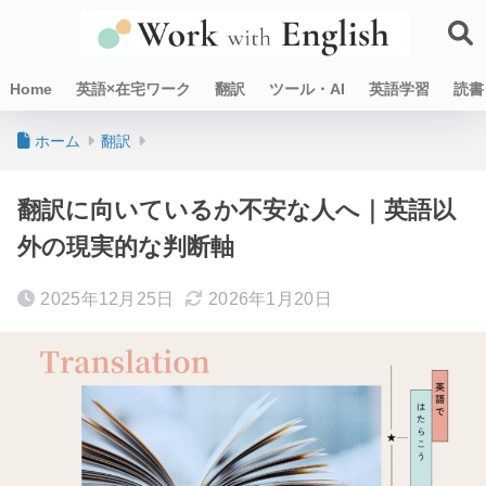
Home
英語×在宅ワーク
翻訳
ツール・AI
英語学習
読書
ホーム
翻訳
翻訳に向いているか不安な人へ｜英語以
外の現実的な判断軸
2025年12月25日
2026年1月20日