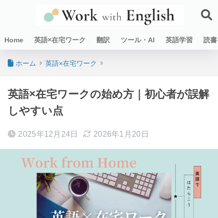
Home
英語×在宅ワーク
翻訳
ツール・AI
英語学習
読書
ホーム
英語×在宅ワーク
英語×在宅ワークの始め方｜初心者が誤解
しやすい点
2025年12月24日
2026年1月20日